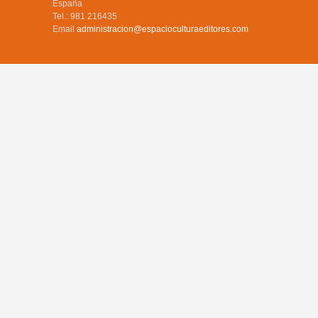
España
Tel.: 981 216435
Email
administracion@espacioculturaeditores.com