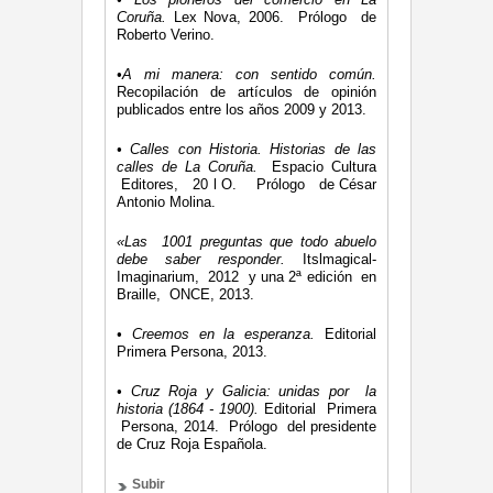
Coruña
.
Lex Nova, 2006. Prólogo de
Roberto Verino.
•
A m
i
man
e
ra
:
co
n
s
entido
co
m
ú
n.
Recopilación de artículos de opinión
publicados entre los años 2009 y 2013.
•
Calles
c
on
H
istoria. H
is
torias de las
calles de
La
Coruñ
a
.
Espacio Cultura
Editores, 20 l O. Prólogo de César
Antonio Molina.
«
Las
1
001
pr
e
guntas qu
e
to
d
o abu
e
lo
debe
s
ab
e
r
r
esponder.
Itslmagical-
Imaginarium, 2012 y una 2ª edición en
Braille, ONCE, 2013.
•
Cre
e
m
os
e
n
l
a
es
peranza
.
Editorial
Primera Persona, 2013.
•
Cruz Roja
y
Gali
c
ia
:
u
n
idas po
r
la
hi
s
toria (1
8
64
­ -
1900).
Editorial Primera
Persona, 2014. Prólogo del presidente
de Cruz Roja Española.
Subir