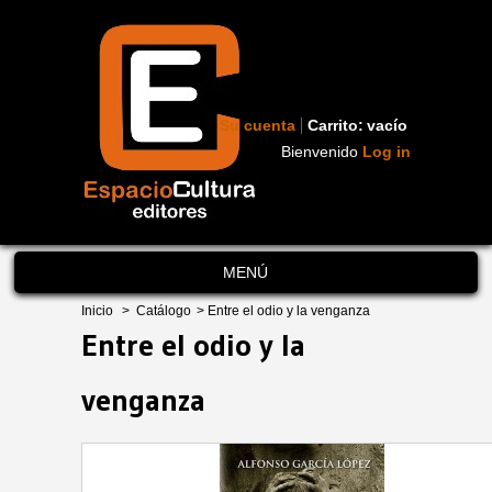
Su cuenta
Carrito:
vacío
Bienvenido
Log in
MENÚ
Inicio
>
Catálogo
>
Entre el odio y la venganza
Entre el odio y la
venganza