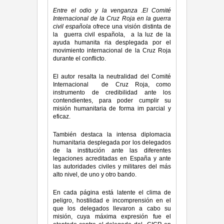
Entre el odio y la
v
e
n
g
a
n
z
a .
E
l
C
o
m
it
é
I
n
t
e
rna
c
i
ona
l
d
e
la
Cru
z
R
o
ja
e
n la
g
u
e
r
ra
c
ivil
e
s
p
añ
o
la
ofrece una visión distinta de
la guerra civil española, a la luz de la
ayuda humanita­ ria desplegada por el
movimiento internacional de la Cruz Roja
durante el conflicto.
El autor resalta la neutralidad del Comité
Internacional de Cruz Roja, como
instrumento de credibilidad ante los
contendientes, para poder cumplir su
misión humanitaria de forma im­ parcial y
eficaz.
También destaca la intensa diplomacia
humanitaria desplegada por los delegados
de la institución ante las diferentes
legaciones acreditadas en España y ante
las autoridades civiles y militares del más
alto nivel, de uno y otro bando.
En cada página está latente el clima de
peligro, hostilidad e incomprensión en el
que los delegados llevaron a cabo su
misión, cuya máxima expresión fue el