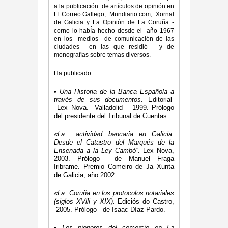
a la publicación de artículos de opinión en
El Correo Gallego, Mundiario.com, Xornal
de Galicia y La Opinión de La Coruña -
corno lo habÍa hecho desde el año 1967
en los medios de comunicación de las
ciudades en las que residió- y de
monografías sobre temas diversos.
Ha publicado:
•
Una
H
is
t
oria d
e
la
B
anca Española a
través de sus documentos.
Editorial
Lex Nova. Valladolid 1999. Prólogo
del presidente del Tribunal de Cuentas.
«
La
a
c
tivid
a
d ba
n
c
a
ria e
n
Galicia
.
Desde e
l
Catastro d
e
l Marqué
s
d
e
la
Ens
e
n
ada a la
L
ey Cambó”.
Lex Nova,
2003. Prólogo de Manuel Fraga
Iribrame. Premio Comeiro de Ja Xunta
de Galicia, año 2002.
«
La
Coru
ñ
a
e
n los protocolos notariales
(siglos XV
lli
y
XIX)
.
Ediciós do Castro,
2005. Prólogo de Isaac Díaz Pardo.
•
Los p
i
onero
s
del
c
omer
c
io en La