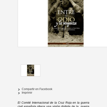
Compartir en Facebook
Imprimir
E
l
C
o
m
it
é
I
n
t
e
rna
c
i
ona
l
d
e
la
Cru
z
R
o
ja
e
n la
g
u
e
r
ra
c
ivil
e
s
p
añ
o
la
ofrece una visión distinta de la guerra